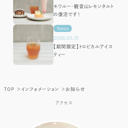
モワルー・観音山レモンタルト
アクセス
の復活です！
インフォメーション
News
2026.05.31
【期間限定】トロピカルアイス
Tel.
011-641-0707
ティー
営業時間:10:30-19:00
(ラストオーダー:18:30)
TOP
インフォメーション
お知らせ
アクセス