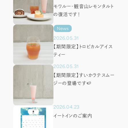
モワルー・観音山レモンタルト
アクセス
の復活です！
インフォメーション
News
2026.05.31
【期間限定】トロピカルアイス
Tel.
011-641-0707
ティー
営業時間:10:30-19:00
2026.05.31
(ラストオーダー:18:30)
【期間限定】すいかラテスムー
ジーの登場です🍉
2026.04.23
イートインのご案内